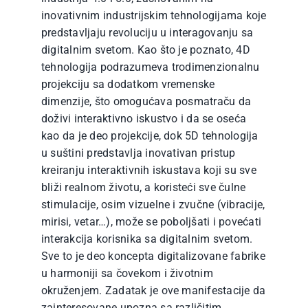
inovativnim industrijskim tehnologijama koje
predstavljaju revoluciju u interagovanju sa
digitalnim svetom. Kao što je poznato, 4D
tehnologija podrazumeva trodimenzionalnu
projekciju sa dodatkom vremenske
dimenzije, što omogućava posmatraču da
doživi interaktivno iskustvo i da se oseća
kao da je deo projekcije, dok 5D tehnologija
u suštini predstavlja inovativan pristup
kreiranju interaktivnih iskustava koji su sve
bliži realnom životu, a koristeći sve čulne
stimulacije, osim vizuelne i zvučne (vibracije,
mirisi, vetar…), može se poboljšati i povećati
interakcija korisnika sa digitalnim svetom.
Sve to je deo koncepta digitalizovane fabrike
u harmoniji sa čovekom i životnim
okruženjem. Zadatak je ove manifestacije da
zainteresovane upozna sa različitim