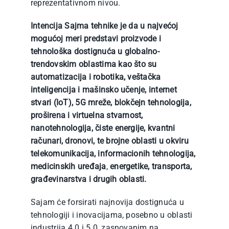
reprezentativnom nivou.
Intencija Sajma tehnike je da u najvećoj
mogućoj meri predstavi proizvode i
tehnološka dostignuća u globalno-
trendovskim oblastima kao što su
automatizacija i robotika, veštačka
inteligencija i mašinsko učenje, internet
stvari (IoT), 5G mreže, blokčejn tehnologija,
proširena i virtuelna stvarnost,
nanotehnologija, čiste energije, kvantni
računari, dronovi, te brojne oblasti u okviru
telekomunikacija, informacionih tehnologija,
medicinskih uređaja
,
energetike, transporta,
građevinarstva i drugih oblasti.
Sajam će forsirati najnovija dostignuća u
tehnologiji i inovacijama, posebno u oblasti
industrija 4.0 i 5.0, zasnovanim na