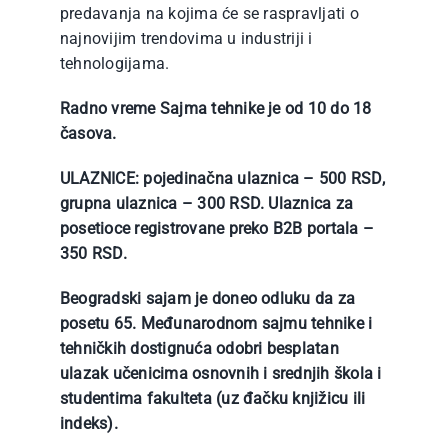
predavanja na kojima će se raspravljati o
najnovijim trendovima u industriji i
tehnologijama.
Radno vreme Sajma tehnike je od 10 do 18
časova.
ULAZNICE: pojedinačna ulaznica – 500 RSD,
grupna ulaznica – 300 RSD. Ulaznica za
posetioce registrovane preko B2B portala –
350 RSD.
Beogradski sajam je doneo odluku da za
posetu 65. Međunarodnom sajmu tehnike i
tehničkih dostignuća odobri besplatan
ulazak učenicima osnovnih i srednjih škola i
studentima fakulteta (uz đačku knjižicu ili
indeks).