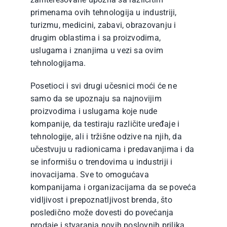
primenama ovih tehnologija u industriji,
turizmu, medicini, zabavi, obrazovanju i
drugim oblastima i sa proizvodima,
uslugama i znanjima u vezi sa ovim
tehnologijama.
Posetioci i svi drugi učesnici moći će ne
samo da se upoznaju sa najnovijim
proizvodima i uslugama koje nude
kompanije, da testiraju različite uređaje i
tehnologije, ali i tržišne odzive na njih, da
učestvuju u radionicama i predavanjima i da
se informišu o trendovima u industriji i
inovacijama. Sve to omogućava
kompanijama i organizacijama da se poveća
vidljivost i prepoznatljivost brenda, što
posledično može dovesti do povećanja
prodaje i stvaranja novih poslovnih prilika.