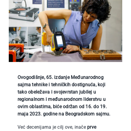
Ovogodišnje, 65. izdanje Međunarodnog
sajma tehnike i tehničkih dostignuća, koji
tako obeležava i svojevrstan jubilej u
regionalnom i međunarodnom liderstvu u
ovim oblastima, biće održan od 16. do 19.
maja 2023. godine na Beogradskom sajmu.
Već decenijama je cilj ove, inače
prve