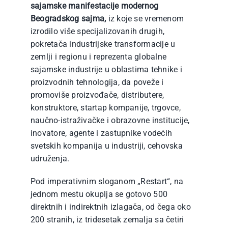
sajamske manifestacije modernog
Beogradskog sajma,
iz koje se vremenom
izrodilo više specijalizovanih drugih,
pokretača industrijske transformacije u
zemlji i regionu i reprezenta globalne
sajamske industrije u oblastima tehnike i
proizvodnih tehnologija, da poveže i
promoviše proizvođače, distributere,
konstruktore, startap kompanije, trgovce,
naučno-istraživačke i obrazovne institucije,
inovatore, agente i zastupnike vodećih
svetskih kompanija u industriji, cehovska
udruženja.
Pod imperativnim sloganom „Restart“, na
jednom mestu okuplja se gotovo 500
direktnih i indirektnih izlagača, od čega oko
200 stranih, iz tridesetak zemalja sa četiri