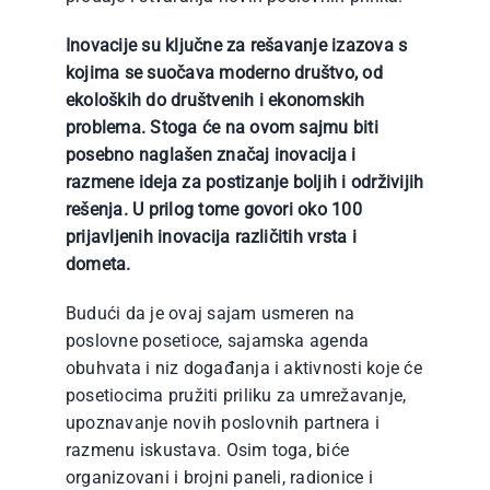
Inovacije su ključne za rešavanje izazova s
kojima se suočava moderno društvo, od
ekoloških do društvenih i ekonomskih
problema. Stoga će na ovom sajmu biti
posebno naglašen značaj inovacija i
razmene ideja za postizanje boljih i održivijih
rešenja. U prilog tome govori oko 100
prijavljenih inovacija različitih vrsta i
dometa.
Budući da je ovaj sajam usmeren na
poslovne posetioce, sajamska agenda
obuhvata i niz događanja i aktivnosti koje će
posetiocima pružiti priliku za umrežavanje,
upoznavanje novih poslovnih partnera i
razmenu iskustava. Osim toga, biće
organizovani i brojni paneli, radionice i