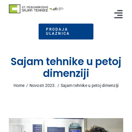
Skip
to
Tog
content
PRODAJA
Nav
ULAZNICA
Izlagači
Posetioci
Sajam tehnike u petoj
Vesti
dimenziji
Info
Home
Novosti 2023.
Sajam tehnike u petoj dimenziji
Press
Kontakt