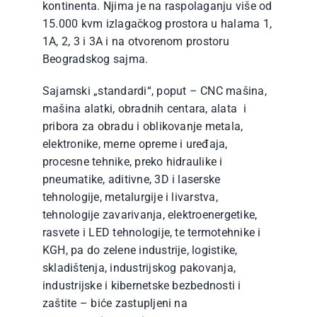
kontinenta. Njima je na raspolaganju više od
15.000 kvm izlagačkog prostora u halama 1,
1A, 2, 3 i 3A i na otvorenom prostoru
Beogradskog sajma.
Sajamski „standardi“, poput – CNC mašina,
mašina alatki, obradnih centara, alata i
pribora za obradu i oblikovanje metala,
elektronike, merne opreme i uređaja,
procesne tehnike, preko hidraulike i
pneumatike, aditivne, 3D i laserske
tehnologije, metalurgije i livarstva,
tehnologije zavarivanja, elektroenergetike,
rasvete i LED tehnologije, te termotehnike i
KGH, pa do zelene industrije, logistike,
skladištenja, industrijskog pakovanja,
industrijske i kibernetske bezbednosti i
zaštite – biće zastupljeni na