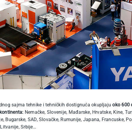
dnog sajma tehnike i tehničkih dostignuća okupljaju
oko 600 d
 kontinenta:
Nemačke, Slovenije, Mađarske, Hrvatske, Kine, Turs
je, Bugarske, SAD, Slovačke, Rumunije, Japana, Francuske, Port
Litvanije, Srbije…